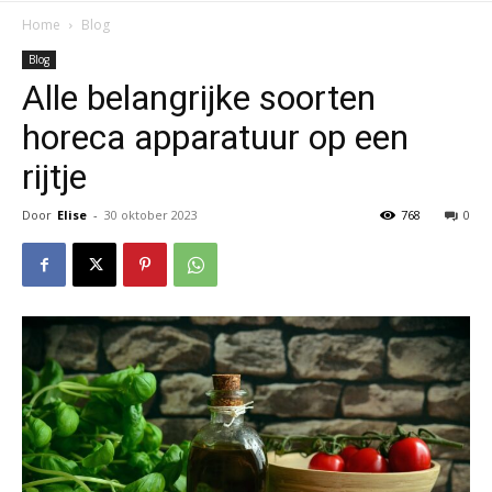
Home
Blog
Blog
Alle belangrijke soorten
horeca apparatuur op een
rijtje
Door
Elise
-
30 oktober 2023
768
0