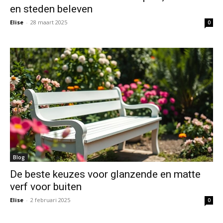
en steden beleven
Elise
-
28 maart 2025
0
Blog
De beste keuzes voor glanzende en matte
verf voor buiten
Elise
-
2 februari 2025
0