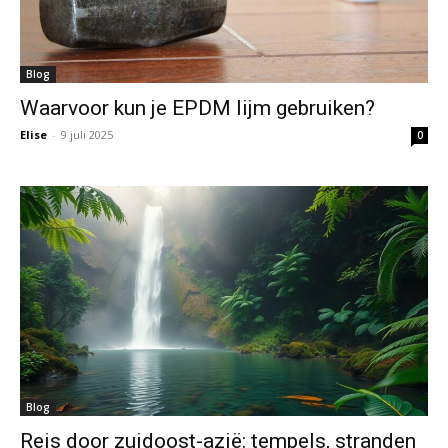
Blog
Waarvoor kun je EPDM lijm gebruiken?
Elise
-
9 juli 2025
0
Blog
Reis door zuidoost-azië: tempels, stranden