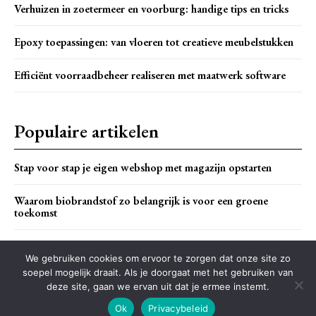
Verhuizen in zoetermeer en voorburg: handige tips en tricks
Epoxy toepassingen: van vloeren tot creatieve meubelstukken
Efficiënt voorraadbeheer realiseren met maatwerk software
Populaire artikelen
Stap voor stap je eigen webshop met magazijn opstarten
Waarom biobrandstof zo belangrijk is voor een groene
toekomst
Peuters en hun eerste stapjes
We gebruiken cookies om ervoor te zorgen dat onze site zo
soepel mogelijk draait. Als je doorgaat met het gebruiken van
deze site, gaan we ervan uit dat je ermee instemt.
Ok
Privacybeleid
© 2021 tagDiv. All Rights Reserved. Made with Newspaper Theme.