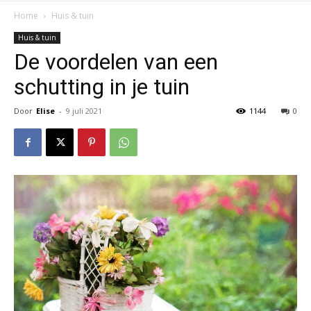
Home
Huis & tuin
Huis & tuin
De voordelen van een
schutting in je tuin
Door
Elise
-
9 juli 2021
1144
0