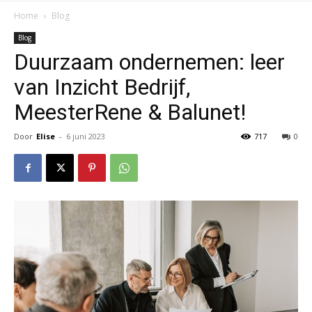
Home
Blog
Blog
Duurzaam ondernemen: leer
van Inzicht Bedrijf,
MeesterRene & Balunet!
Door
Elise
-
6 juni 2023
717
0