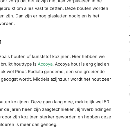
oor zorgt dat het kozijn niet kan verplaatsen in de
ebruikt om alles vast te zetten. Deze bouten worden
n zijn. Dan zijn er nog glaslatten nodig en is het
 worden.
n
 zoals houten of kunststof kozijnen. Hier hebben we
ebruikt houttype is
Accoya
. Accoya hout is erg glad en
ook wel Pinus Radiata genoemd, een snelgroeiende
geoogst wordt. Middels azijnzuur wordt het hout zeer
outen kozijnen. Deze gaan lang mee, makkelijk wel 50
er de jaren heen zijn zaagtechnieken, lijmverbindingen
ierdoor zijn kozijnen sterker geworden en hebben deze
ilderen is meer dan genoeg.