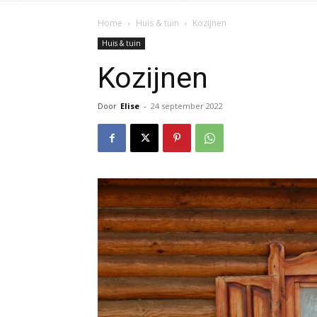
Home
Huis & tuin
Kozijnen
Huis & tuin
Kozijnen
Door
Elise
-
24 september 2022