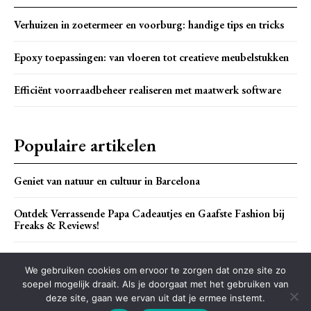
Verhuizen in zoetermeer en voorburg: handige tips en tricks
Epoxy toepassingen: van vloeren tot creatieve meubelstukken
Efficiënt voorraadbeheer realiseren met maatwerk software
Populaire artikelen
Geniet van natuur en cultuur in Barcelona
Ontdek Verrassende Papa Cadeautjes en Gaafste Fashion bij
Freaks & Reviews!
Ruimtebesparende wonderen voor je kleine studeerkamer
We gebruiken cookies om ervoor te zorgen dat onze site zo
soepel mogelijk draait. Als je doorgaat met het gebruiken van
deze site, gaan we ervan uit dat je ermee instemt.