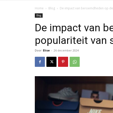
Home
Blog
De impact van beroemdheden op de p
Blog
De impact van b
populariteit van
Door
Elise
-
26 december 2024