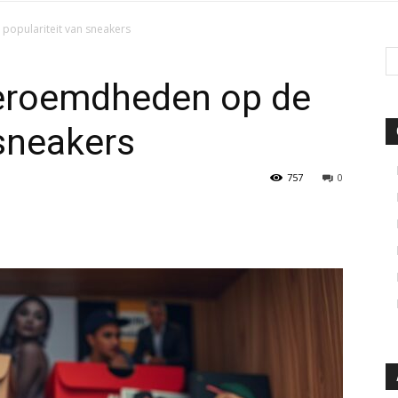
opulariteit van sneakers
eroemdheden op de
 sneakers
757
0