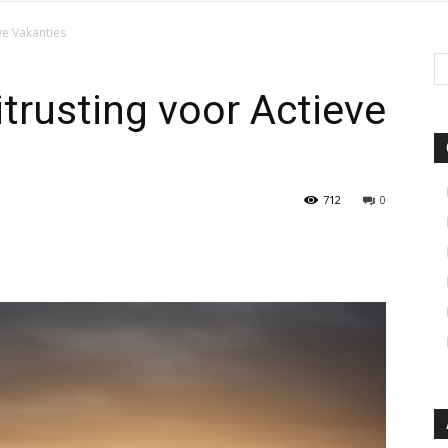
ve Vakanties
trusting voor Actieve
712
0