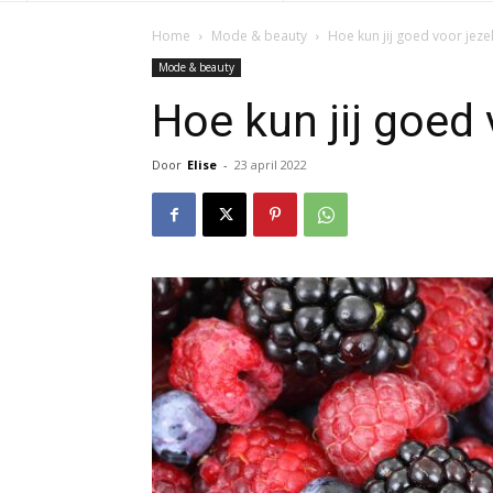
Home
Mode & beauty
Hoe kun jij goed voor jeze
Mode & beauty
Hoe kun jij goed 
Door
Elise
-
23 april 2022