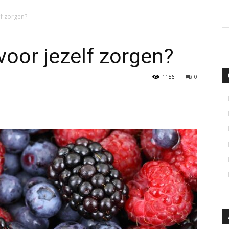
lf zorgen?
voor jezelf zorgen?
1156
0