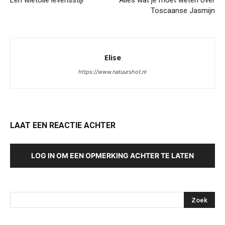
Een wietolie levensstijl
Alles wat je moet weten over
Toscaanse Jasmijn
Elise
https://www.natuurshot.nl
LAAT EEN REACTIE ACHTER
LOG IN OM EEN OPMERKING ACHTER TE LATEN