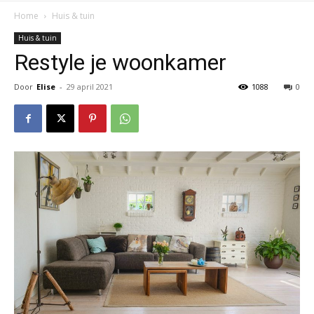
Home
Huis & tuin
Huis & tuin
Restyle je woonkamer
Door
Elise
-
29 april 2021
1088
0