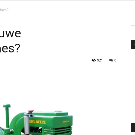
ines?
euwe
nes?
921
0