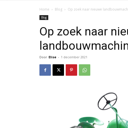
Home
Blog
Op zoek naar nieuwe landbouwmach
Blog
Op zoek naar ni
landbouwmachi
Door
Elise
-
1 december 2021